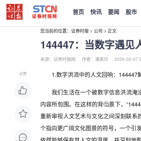
首页
快讯
要闻
股市
您当前的位置：
证券时报
>
公司
>
正文
144447：当数字遇
来源：证券时报网
作者：潘美玲
2026-02-07 
1.数字洪流中的人文回响：14444
点赞
我们生活在一个被数字信息洪流淹
内容所包围。在这样的背🤔景下，“14
重新审视人文艺术与文化之间深刻联系的
个指向更广阔文化图景的符号，一个引发
依然能够保有其人文的温度，并深刻地影