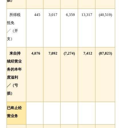
损）
所得税
445
3,017
6,359
13,317
(40,519)
抵免
╱
（开
支）
来自持
4,076
7,092
(7,274)
7,412
(87,823)
续经营业
务的本年
度溢利
╱
（亏
损）
已终止经
营业务