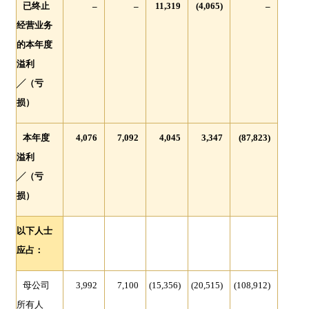
已终止
–
–
11,319
(4,065)
–
经营业务
的本年度
溢利
╱
（亏
损）
本年度
4,076
7,092
4,045
3,347
(87,823)
溢利
╱
（亏
损）
以下人士
应占：
母公司
3,992
7,100
(15,356)
(20,515)
(108,912)
所有人